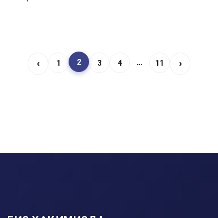
‹
›
2
…
1
3
4
11
Page
Page
Page
Page
Page