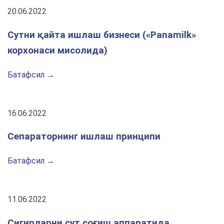
20.06.2022
Сутни қайта ишлаш бизнеси («Panamilk»
корхонаси мисолида)
Батафсил →
16.06.2022
Сепараторнинг ишлаш принципи
Батафсил →
11.06.2022
Сигирларни сут соғиш аппаратида