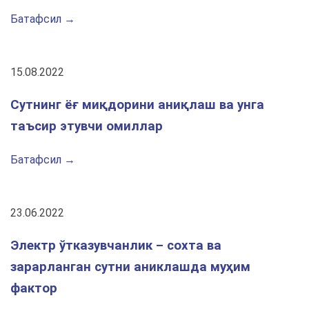
Батафсил →
15.08.2022
Сутнинг ёғ миқдорини аниқлаш ва унга
таъсир этувчи омиллар
Батафсил →
23.06.2022
Электр ўтказувчанлик – сохта ва
зарарланган сутни аниклашда муҳим
фактор