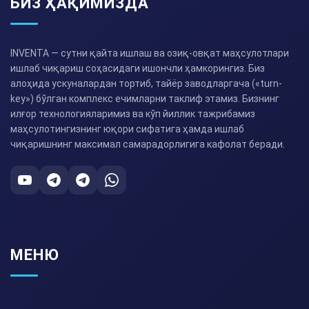
БИЗ ҲАҚИМИЗДА
INVENTA — сутни қайта ишлаш ва озиқ-овқат маҳсулотлари
ишлаб чиқариш соҳасидаги ишончли ҳамкорингиз. Биз
алоҳида ускуналардан тортиб, тайёр заводларгача («turn-
key») бўлган комплекс ечимларни таклиф этамиз. Бизнинг
илғор технологияларимиз ва кўп йиллик тажрибамиз
маҳсулотингизнинг юқори сифатига ҳамда ишлаб
чиқаришнинг максимал самарадорлигига кафолат беради.
МЕНЮ