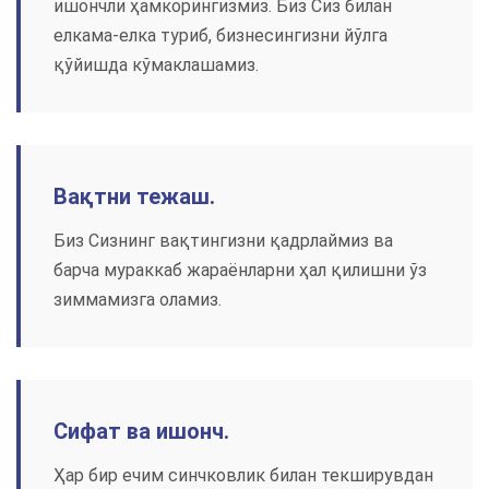
ишончли ҳамкорингизмиз. Биз Сиз билан
елкама-елка туриб, бизнесингизни йўлга
қўйишда кўмаклашамиз.
Вақтни тежаш.
Биз Сизнинг вақтингизни қадрлаймиз ва
барча мураккаб жараёнларни ҳал қилишни ўз
зиммамизга оламиз.
Сифат ва ишонч.
Ҳар бир ечим синчковлик билан текширувдан