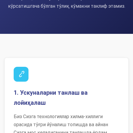
кўрсатишгача бўлган тўлиқ кўмакни таклиф этамиз.
1. Ускуналарни танлаш ва
лойиҳалаш
Биз Сизга технологиялар хилма-хиллиги
орасида тўғри йўналиш топишда ва айнан
Сизга мос келадиганини танлашда ёрдам