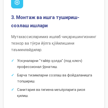
3. Монтаж ва ишга тушириш-
созлаш ишлари
Мутахассисларимиз ишлаб чиқаришингизнинг
тезкор ва тўғри йўлга қўйилишини
таъминлайдилар.
Ускуналарни "тайёр ҳолда" (под ключ)
профессионал ўрнатиш.
Барча тизимларни созлаш ва фойдаланишга
топшириш.
Санитария ва гигиена меъёрларига риоя
қилиш.