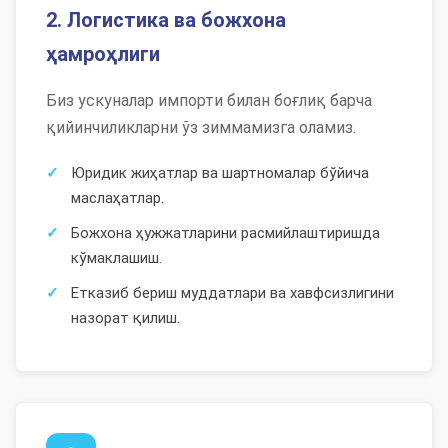
2. Логистика ва божхона
ҳамроҳлиги
Биз ускуналар импорти билан боғлиқ барча
қийинчиликларни ўз зиммамизга оламиз.
Юридик жиҳатлар ва шартномалар бўйича
маслаҳатлар.
Божхона ҳужжатларини расмийлаштиришда
кўмаклашиш.
Етказиб бериш муддатлари ва хавфсизлигини
назорат қилиш.