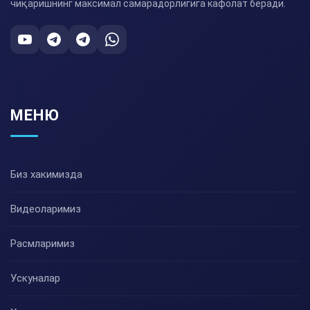
чиқаришнинг максимал самарадорлигига кафолат беради.
МЕНЮ
Биз хакимизда
Видеоларимиз
Расмларимиз
Ускуналар