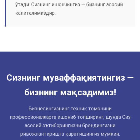
ўтади. Сизнинг ишончингиз — бизнинг асосий
капиталимиздир.
Сизнинг муваффақиятингиз —
бизнинг мақсадимиз!
Бизнесингизнинг техник томонини
профессионалларга ишониб топширинг, шунда Сиз
асосий эътиборингизни брендингизни
ривожлантиришга қаратишингиз мумкин.