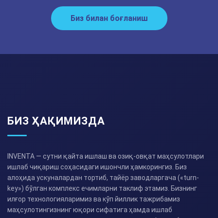
Биз билан боғланиш
БИЗ ҲАҚИМИЗДА
INVENTA — сутни қайта ишлаш ва озиқ-овқат маҳсулотлари
ишлаб чиқариш соҳасидаги ишончли ҳамкорингиз. Биз
алоҳида ускуналардан тортиб, тайёр заводларгача («turn-
key») бўлган комплекс ечимларни таклиф этамиз. Бизнинг
илғор технологияларимиз ва кўп йиллик тажрибамиз
маҳсулотингизнинг юқори сифатига ҳамда ишлаб