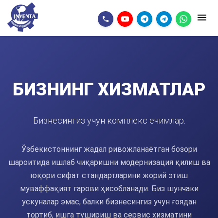
БИЗНИНГ ХИЗМАТЛАР
Бизнесингиз учун комплекс ечимлар.
Ўзбекистоннинг жадал ривожланаётган бозори
шароитида ишлаб чиқаришни модернизация қилиш ва
юқори сифат стандартларини жорий этиш
муваффақият гарови ҳисобланади. Биз шунчаки
ускуналар эмас, балки бизнесингиз учун ғоядан
тортиб, ишга тушириш ва сервис хизматини