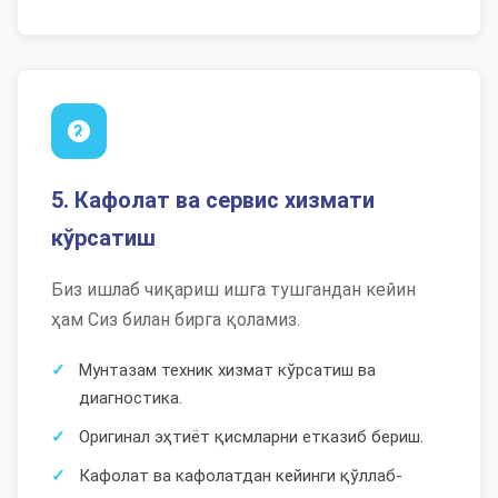
5. Кафолат ва сервис хизмати
кўрсатиш
Биз ишлаб чиқариш ишга тушгандан кейин
ҳам Сиз билан бирга қоламиз.
Мунтазам техник хизмат кўрсатиш ва
диагностика.
Оригинал эҳтиёт қисмларни етказиб бериш.
Кафолат ва кафолатдан кейинги қўллаб-