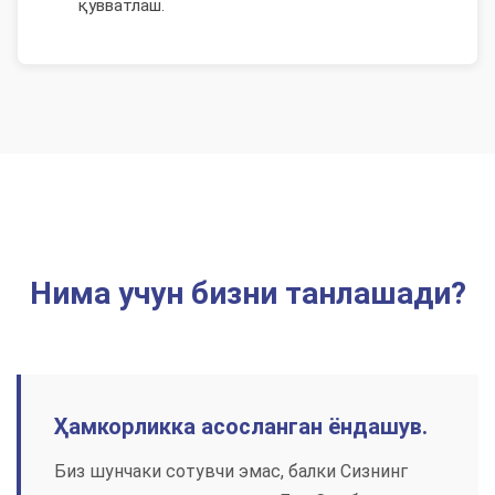
қувватлаш.
Нима учун бизни танлашади?
Ҳамкорликка асосланган ёндашув.
Биз шунчаки сотувчи эмас, балки Сизнинг