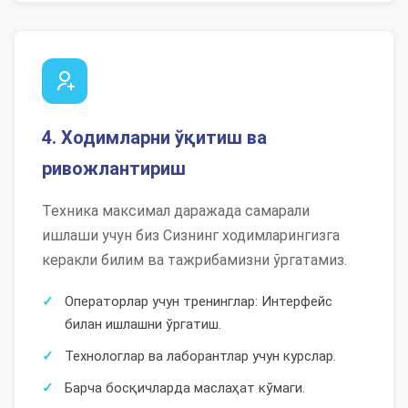
4. Ходимларни ўқитиш ва
ривожлантириш
Техника максимал даражада самарали
ишлаши учун биз Сизнинг ходимларингизга
керакли билим ва тажрибамизни ўргатамиз.
Операторлар учун тренинглар: Интерфейс
билан ишлашни ўргатиш.
Технологлар ва лаборантлар учун курслар.
Барча босқичларда маслаҳат кўмаги.