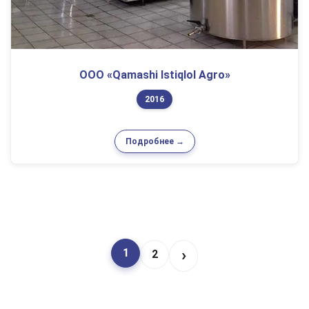
ООО «Qamashi Istiqlol Agro»
2016
Подробнее →
›
1
2