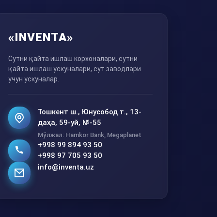
«INVENTA»
Сутни қайта ишлаш корхоналари, сутни
қайта ишлаш ускуналари, сут заводлари
учун ускуналар.
Тошкент ш., Юнусобод т., 13-
даҳа, 59-уй, №-55
Мўлжал: Hamkor Bank, Megaplanet
+998 99 894 93 50
+998 97 705 93 50
info@inventa.uz