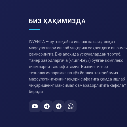
БИЗ ҲАҚИМИЗДА
INVENTA — сутни қайта ишлаш ва озиқ-овқат
маҳсулотлари ишлаб чиқариш соҳасидаги ишончл
ҳамкорингиз. Биз алоҳида ускуналардан тортиб,
тайёр заводларгача («turn-key») бўлган комплекс
ечимларни таклиф этамиз. Бизнинг илғор
технологияларимиз ва кўп йиллик тажрибамиз
маҳсулотингизнинг юқори сифатига ҳамда ишлаб
чиқаришнинг максимал самарадорлигига кафолат
беради.