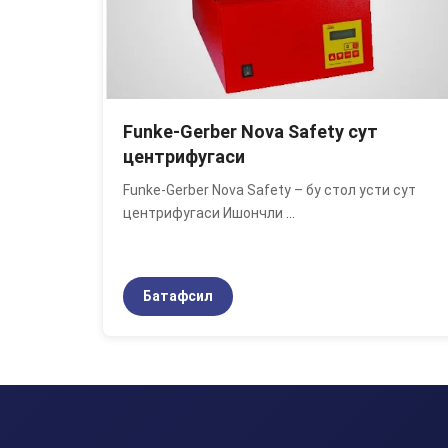
Funke-Gerber Nova Safety сут
центрифугаси
Funke-Gerber Nova Safety – бу стол усти сут
центрифугаси Ишончли
...
Батафсил