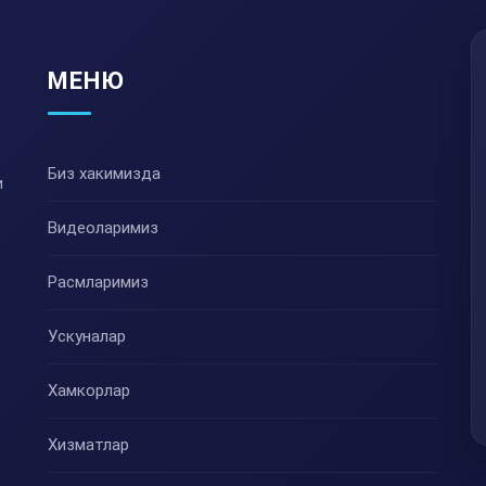
МЕНЮ
Биз хакимизда
и
Видеоларимиз
Расмларимиз
Ускуналар
Хамкорлар
Хизматлар