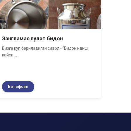
Зангламас пулат бидон
Бизга куп бериладиган савол - "Бидон идиш
кайси
...
Батафсил