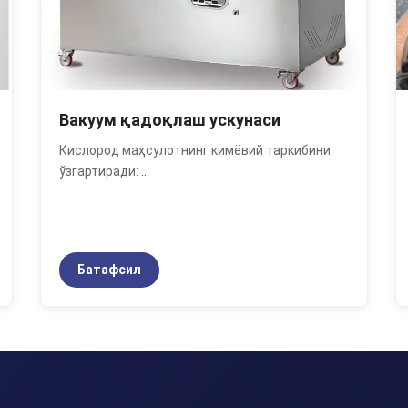
Вакуум қадоқлаш ускунаси
Кислород маҳсулотнинг кимёвий таркибини
ўзгартиради:
...
Батафсил