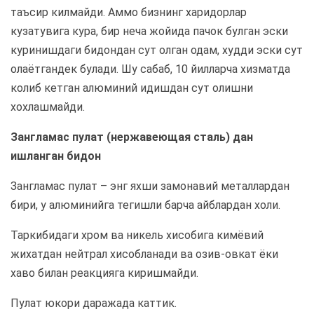
таъсир килмайди. Аммо бизнинг харидорлар
кузатувига кура, бир неча жойида пачок булган эски
куринишдаги бидондан сут олган одам, худди эски сут
олаётгандек булади. Шу сабаб, 10 йилларча хизматда
колиб кетган алюминий идишдан сут олишни
хохлашмайди.
Зангламас пулат (нержавеющая сталь) дан
ишланган бидон
Зангламас пулат – энг яхши замонавий металлардан
бири, у алюминийга тегишли барча айблардан холи.
Таркибидаги хром ва никель хисобига кимёвий
жихатдан нейтрал хисобланади ва озив-овкат ёки
хаво билан реакцияга киришмайди.
Пулат юкори даражада каттик.