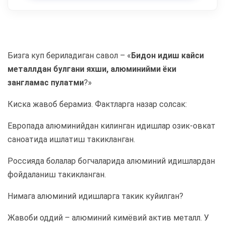
Бизга куп бериладиган савол – «
Бидон идиш кайси
металлдан булгани яхши, алюминийми ёки
зангламас пулатми
?»
Киска жавоб берамиз. Фактларга назар солсак:
Европада алюминийдан килинган идишлар озик-овкат
саноатида ишлатиш такикланган.
Россияда болалар богчаларида алюминий идишлардан
фойдаланиш такикланган.
Нимага алюминий идишларга такик куйилган?
Жавоби оддий – алюминий кимёвий актив металл. У