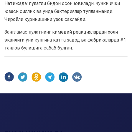
Натижада: пулатли бидон осон ювилади, чунки ички
юзаси силлик ва унда бактериялар тупланмайди.
Чиройли куринишини узок саклайди.
Зангламас пулатнинг кимёвий реакциялардан холи
эканлиги уни купгина катта завод ва фабрикаларда #1
танлов булишига сабаб булган.