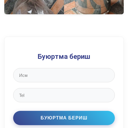
Буюртма бериш