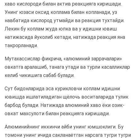
хаво кислороди билан актив реакцияга киришади.
Унинг юзаси оксид коплама билан копланади, уз
навбатида кислород утмайди ва реакция тухтайди.
Лекин бу коплам жуда юпка ва у идишни ювиш
натижасида йуколиб кетади, натижада реакция яна
такрорланади.
Мутахассислар фикрича, «алюминий заррачалари»
овкатга аралашиб, танага утади ва турли касалликлар
келиб чикишига сабаб булади.
Сут бидонларида эса курикловчи коплам идишни
ювишда ишлатиладиган щёлочь воситаларида тулик
барбод булади. Натижада алюминий хаво ёки озик-
овкат махсулоти билан реакцияга киришади.
Алюминийнинг иккинчи айби унинг юмшоклиги. Бу
томони унинг ичида сакланаётган нарсага тугри тугри