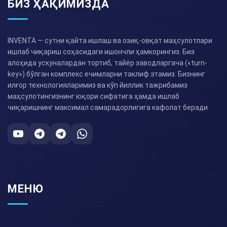
БИЗ ҲАҚИМИЗДА
INVENTA — сутни қайта ишлаш ва озиқ-овқат маҳсулотлари
ишлаб чиқариш соҳасидаги ишончли ҳамкорингиз. Биз
алоҳида ускуналардан тортиб, тайёр заводларгача («turn-
key») бўлган комплекс ечимларни таклиф этамиз. Бизнинг
илғор технологияларимиз ва кўп йиллик тажрибамиз
маҳсулотингизнинг юқори сифатига ҳамда ишлаб
чиқаришнинг максимал самарадорлигига кафолат беради.
МЕНЮ