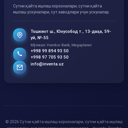
Сутни қайта ишлаш корхоналари, сутни қайта
ишлаш ускуналари, сут заводлари учун ускуналар.
Тошкент ш., Юнусобод т., 13-даҳа, 59-
уй, №-55
Мўлжал: Hamkor Bank, Megaplanet
+998 99 894 93 50
+998 97 705 93 50
info@inventa.uz
© 2026 Сутни қайта ишлаш корхоналари, сутни қайта ишлаш