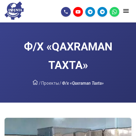
Ф/Х «QAXRAMAN
TAXTA»
/
Проекты
/
Ф/х «Qaxraman Taxta»