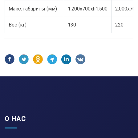
Макс. габариты (мм)
1.200x700xh1.500
2.000x700
Вес (кг)
130
220
О НАС