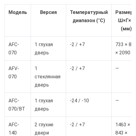
Модель
Версия
Температурный
Размер
диапазон (°C)
Ш×Г×В
(мм)
AFC-
1 глухая
-2 / +7
733 × 84
070
дверь
× 2090
AFV-
1
-2 / +7
—
070
стеклянная
дверь
AFC-
1 глухая
-24 / -10
—
070/BT
дверь
AFC-
2 глухие
-2 / +7
1463 ×
140
двери
843 ×