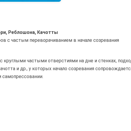
Бри, Реблошона, Качотты
ов с частым переворачиванием в начале созревания
 с круглыми частыми отверстиями на дне и стенках, под
Качотта и др., у которых начало созревания сопровождает
и самопрессовании.