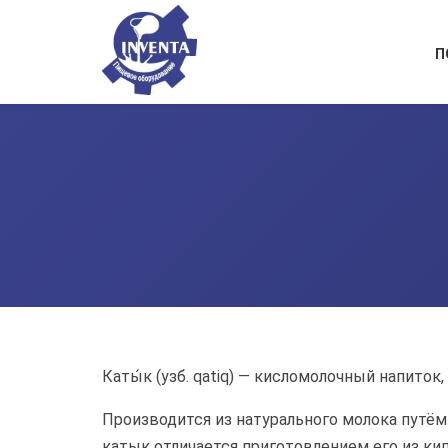
П
Каты́к (узб. qatiq) — кисломолочный напиток
Производится из натурального молока путё
катык отличается приготовлением его из к