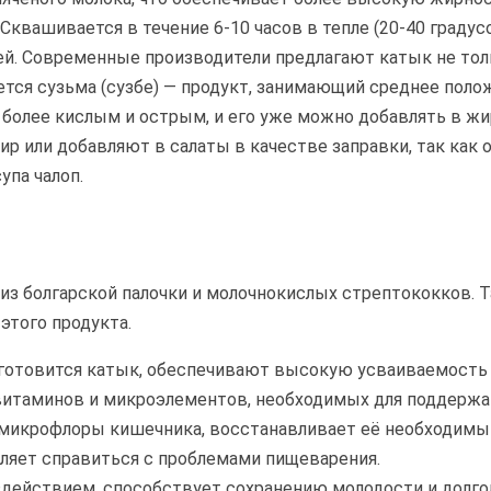
Сквашивается в течение 6-10 часов в тепле (20-40 градус
й. Современные производители предлагают катык не тол
тся сузьма (сузбе) — продукт, занимающий среднее поло
я более кислым и острым, и его уже можно добавлять в ж
р или добавляют в салаты в качестве заправки, так как 
упа чалоп.
из болгарской палочки и молочнокислых стрептококков. 
этого продукта.
отовится катык, обеспечивают высокую усваиваемость и
итаминов и микроэлементов, необходимых для поддержан
 микрофлоры кишечника, восстанавливает её необходимый
ляет справиться с проблемами пищеварения.
ействием, способствует сохранению молодости и долго