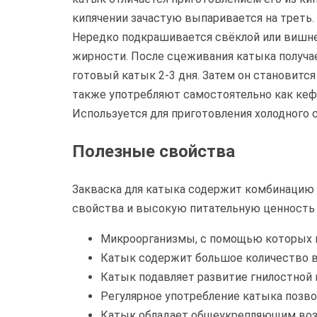
кипячении зачастую выпаривается на треть. 
Нередко подкрашивается свёклой или вишне
жирности. После сцеживания катыка получае
готовый катык 2-3 дня. Затем он становитс
также употребляют самостоятельно как кефи
Используется для приготовления холодного с
Полезные свойства
Закваска для катыка содержит комбинацию 
свойства и высокую питательную ценность 
Микроорганизмы, с помощью которых г
Катык содержит большое количество в
Катык подавляет развитие гнилостной
Регулярное употребление катыка позво
Катык обладает общеукрепляющим возд