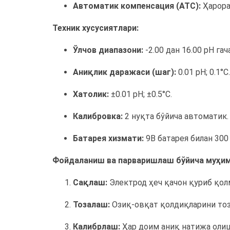
Автоматик компенсация (ATC):
Ҳарора
Техник хусусиятлари:
Ўлчов диапазони:
-2.00 дан 16.00 pH гача
Аниқлик даражаси (шаг):
0.01 pH; 0.1°C.
Хатолик:
±0.01 pH; ±0.5°C.
Калибровка:
2 нуқта бўйича автоматик.
Батарея хизмати:
9В батарея билан 300
Фойдаланиш ва парваришлаш бўйича муҳим
Сақлаш:
Электрод ҳеч қачон қуриб қол
Тозалаш:
Озиқ-овқат қолдиқларини то
Калибрлаш:
Ҳар доим аниқ натижа олиш