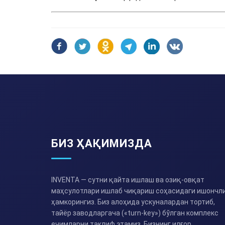
БИЗ ҲАҚИМИЗДА
INVENTA — сутни қайта ишлаш ва озиқ-овқат
маҳсулотлари ишлаб чиқариш соҳасидаги ишончл
ҳамкорингиз. Биз алоҳида ускуналардан тортиб,
тайёр заводларгача («turn-key») бўлган комплекс
ечимларни таклиф этамиз. Бизнинг илғор