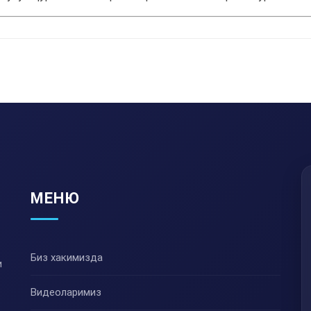
МЕНЮ
Биз хакимизда
и
Видеоларимиз