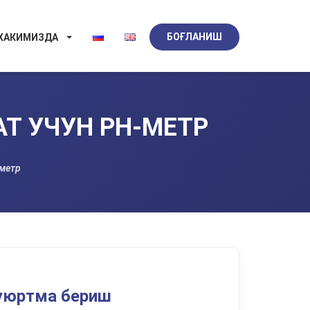
БОҒЛАНИШ
 ХАКИМИЗДА
АТ УЧУН PH-МЕТР
-метр
уюртма бериш