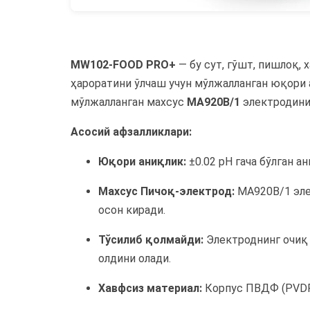
MW102-FOOD PRO+
— бу сут, гўшт, пишлоқ, 
ҳароратини ўлчаш учун мўлжалланган юқори 
мўлжалланган махсус
MA920B/1
электродини 
Асосий афзалликлари:
Юқори аниқлик:
±0.02 pH гача бўлган а
Махсус Пичоқ-электрод:
MA920B/1 элек
осон киради.
Тўсилиб қолмайди:
Электроднинг очиқ 
олдини олади.
Хавфсиз материал:
Корпус ПВДФ (PVDF)