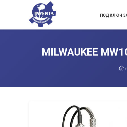
ПОД КЛЮЧ З
MILWAUKEE MW10
/