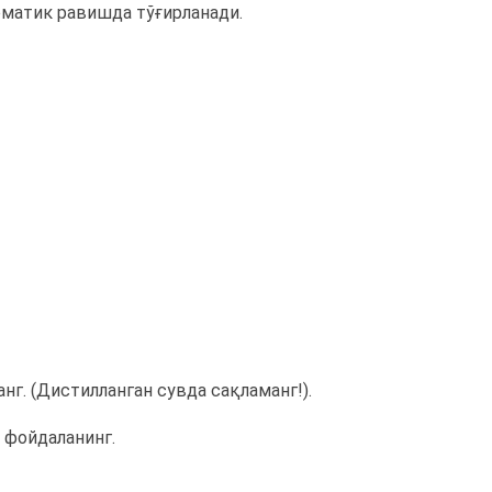
оматик равишда тўғирланади.
г. (Дистилланган сувда сақламанг!).
фойдаланинг.