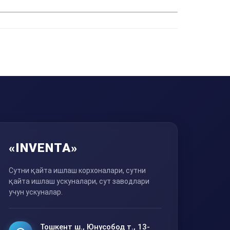
«INVENTA»
Сутни қайта ишлаш корхоналари, сутни
қайта ишлаш ускуналари, сут заводлари
учун ускуналар.
Тошкент ш., Юнусобод т., 13-