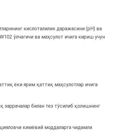
отларининг кислоталилик даражасини (pH) ва
W102 ўлчагичи ва маҳсулот ичига кириш учун
аттиқ ёки ярим қаттиқ маҳсулотлар ичига
иқ заррачалар билан тез тўсилиб қолишнинг
цияловчи кимёвий моддаларга чидамли.