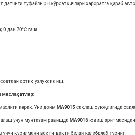
т датчиги туфайли pH кўрсаткичлари ҳароратга қараб авт
; 0 дан 70°C гача.
 соатдан ортиқ узлуксиз иш.
 маслаҳатлар:
маслиги керак. Уни доим
MA9015
сақлаш суюқлигида сақлан
залаш учун мунтазам равишда
MA9016
ювиш эритмасидан 
 учун қурилмани вақти-вақти билан калибрлаб туринг.