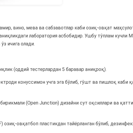
хамир, вино, мева ва сабзавотлар каби озиқ-овқат маҳсул
аниқликдаги лаборатория асбобидир. Ушбу тўплам кучли M
ўз ичига олади.
ниқлик (оддий тестерлардан 5 баравар аниқроқ).
троди конуссимон учга эга бўлиб, гўшт ва пишлоқ каби қ
бирикмали (Open Junction) дизайни сут оқсиллари ва қатт
 озиқ-овқатбоп пластикдан тайёрланган бўлиб, дезинфек