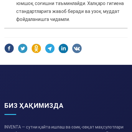
юмшоқ соғишни таъминлайди. Халқаро гигиена
стандартларига жавоб беради ва узоқ муддат
фойдаланишга чидамли.
БИЗ ҲАҚИМИЗДА
INVENTA — сутни қайта ишлаш ва озиқ-овқат маҳсулотлари