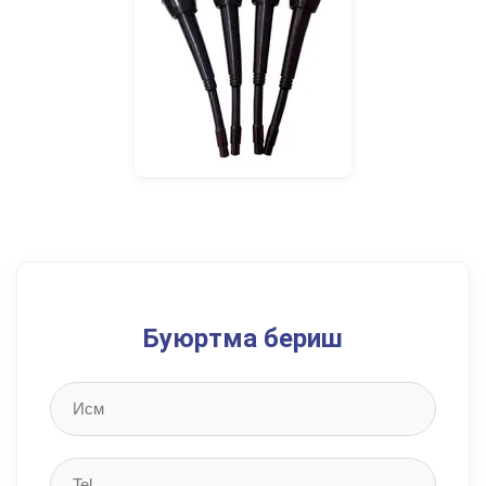
Буюртма бериш