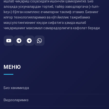
ишлаб чиқариш соҳасидаги ишончли ҳамкорингиз. Биз
алоҳида ускуналардан тортиб, тайёр заводларгача («turn-
key») бўлган комплекс ечимларни таклиф этамиз. Бизнинг
илғор технологияларимиз ва кўп йиллик тажрибамиз
маҳсулотингизнинг юқори сифатига ҳамда ишлаб
чиқаришнинг максимал самарадорлигига кафолат беради.
МЕНЮ
Биз хакимизда
Видеоларимиз