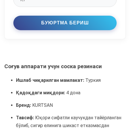
Соғув аппарати учун соска резинаси
Ишлаб чиқарилган мамлакат:
Туркия
Қадоқдаги миқдори:
4 дона
Бренд:
KURTSAN
Тавсиф:
Юқори сифатли каучукдан тайёрланган
бўлиб, сигир елинига шикаст етказмасдан