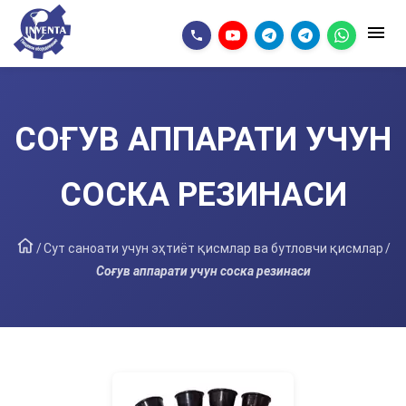
СОҒУВ АППАРАТИ УЧУН
СОСКА РЕЗИНАСИ
/
Сут саноати учун эҳтиёт қисмлар ва бутловчи қисмлар
/
Соғув аппарати учун соска резинаси