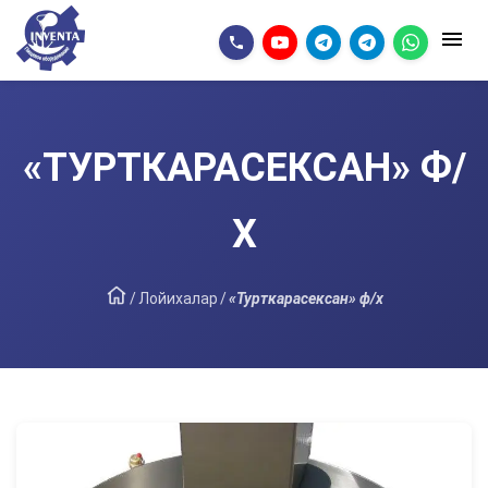
«ТУРТКАРАСЕКСАН» Ф/
Х
/
Лойихалар
/
«Турткарасексан» ф/х