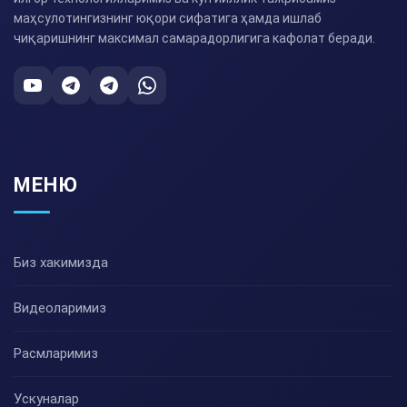
маҳсулотингизнинг юқори сифатига ҳамда ишлаб
чиқаришнинг максимал самарадорлигига кафолат беради.
МЕНЮ
Биз хакимизда
Видеоларимиз
Расмларимиз
Ускуналар