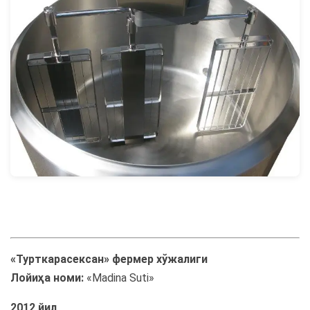
«Турткарасексан» фермер хўжалиги
Лойиҳа номи:
«Madina Suti»
2012 йил