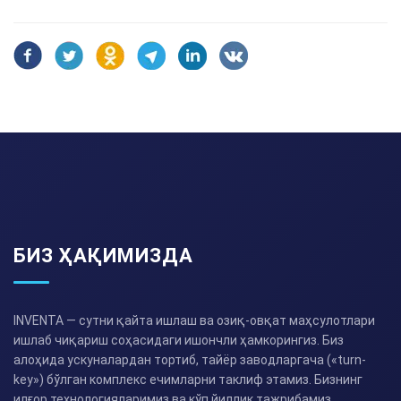
БИЗ ҲАҚИМИЗДА
INVENTA — сутни қайта ишлаш ва озиқ-овқат маҳсулотлари
ишлаб чиқариш соҳасидаги ишончли ҳамкорингиз. Биз
алоҳида ускуналардан тортиб, тайёр заводларгача («turn-
key») бўлган комплекс ечимларни таклиф этамиз. Бизнинг
илғор технологияларимиз ва кўп йиллик тажрибамиз