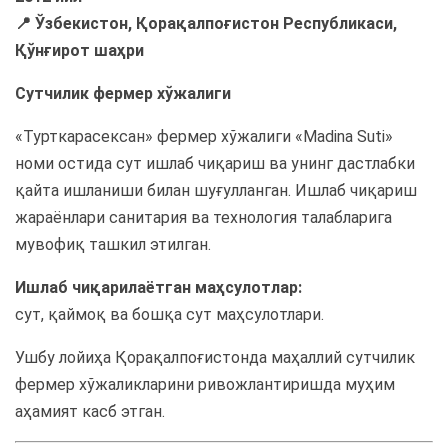
📍 Ўзбекистон, Қорақалпоғистон Республикаси,
Қўнғирот шаҳри
Сутчилик фермер хўжалиги
«Турткарасексан» фермер хўжалиги «Madina Suti»
номи остида сут ишлаб чиқариш ва унинг дастлабки
қайта ишланиши билан шуғулланган. Ишлаб чиқариш
жараёнлари санитария ва технология талабларига
мувофиқ ташкил этилган.
Ишлаб чиқарилаётган маҳсулотлар:
сут, қаймоқ ва бошқа сут маҳсулотлари.
Ушбу лойиҳа Қорақалпоғистонда маҳаллий сутчилик
фермер хўжаликларини ривожлантиришда муҳим
аҳамият касб этган.