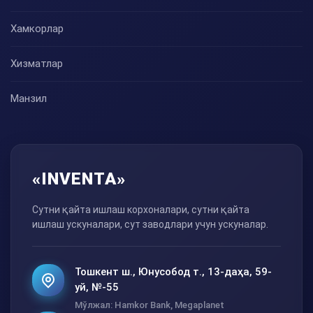
Хамкорлар
Хизматлар
Манзил
«INVENTA»
Сутни қайта ишлаш корхоналари, сутни қайта
ишлаш ускуналари, сут заводлари учун ускуналар.
Тошкент ш., Юнусобод т., 13-даҳа, 59-
уй, №-55
Мўлжал: Hamkor Bank, Megaplanet