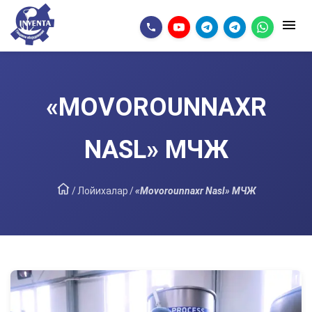
«MOVOROUNNAXR
NASL» МЧЖ
/
Лойихалар
/
«Movorounnaxr Nasl» МЧЖ