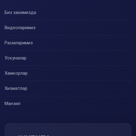
Биз хакимизда
Видеоларимиз
Расмларимиз
Ускуналар
Хамкорлар
Хизматлар
Манзил