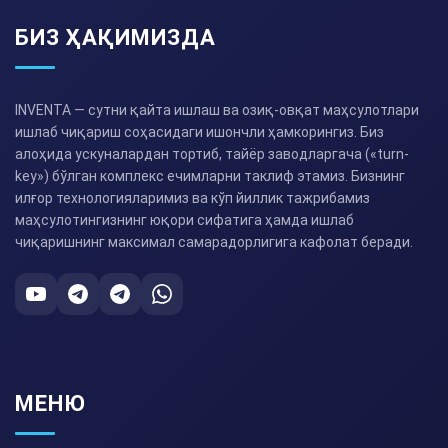
БИЗ ҲАҚИМИЗДА
INVENTA — сутни қайта ишлаш ва озиқ-овқат маҳсулотлари
ишлаб чиқариш соҳасидаги ишончли ҳамкорингиз. Биз
алоҳида ускуналардан тортиб, тайёр заводларгача («turn-
key») бўлган комплекс ечимларни таклиф этамиз. Бизнинг
илғор технологияларимиз ва кўп йиллик тажрибамиз
маҳсулотингизнинг юқори сифатига ҳамда ишлаб
чиқаришнинг максимал самарадорлигига кафолат беради.
МЕНЮ