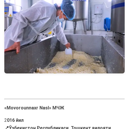
«Movorounnaxr Nasl» МЧЖ
2
016 йил
📍Ўзбекистон Республикаси, Тошкент вилояти,