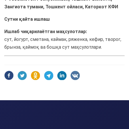
Зангиота тумани, Тошкент ойласи, Каторкот КФИ
Сутни қайта ишлаш
Ишлаб чиқарилаётган маҳсулотлар:
сут, йогурт, сметана, каймак, ряженка, кефир, творог,
брынза, қаймоқ ва бошқа сут маҳсулотлари.