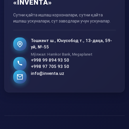
«INVENTA»
Сутни қайта ишлаш корхоналари, сутни қайта
ишлаш ускуналари, сут заводлари учун ускуналар.
Тошкент ш., Юнусобод т., 13-даҳа, 59-
уй, №-55
Мўлжал: Hamkor Bank, Megaplanet
+998 99 894 93 50
+998 97 705 93 50
info@inventa.uz