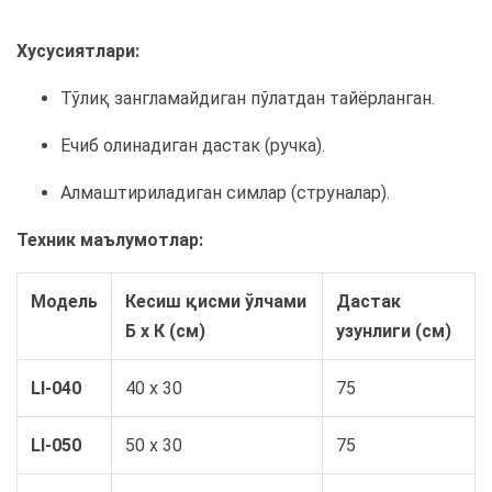
Хусусиятлари:
Тўлиқ зангламайдиган пўлатдан тайёрланган.
Ечиб олинадиган дастак (ручка).
Алмаштириладиган симлар (струналар).
Техник маълумотлар:
Модель
Кесиш қисми ўлчами
Дастак
Б x К (см)
узунлиги (см)
LI-040
40 x 30
75
LI-050
50 x 30
75