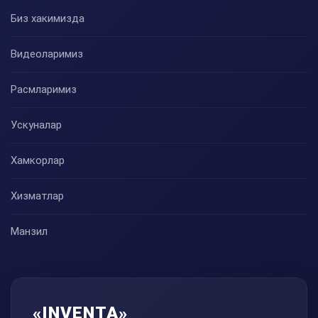
Биз хакимизда
Видеоларимиз
Расмларимиз
Ускуналар
Хамкорлар
Хизматлар
Манзил
«INVENTA»