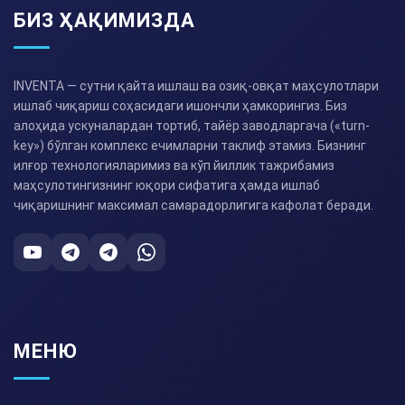
БИЗ ҲАҚИМИЗДА
INVENTA — сутни қайта ишлаш ва озиқ-овқат маҳсулотлари
ишлаб чиқариш соҳасидаги ишончли ҳамкорингиз. Биз
алоҳида ускуналардан тортиб, тайёр заводларгача («turn-
key») бўлган комплекс ечимларни таклиф этамиз. Бизнинг
илғор технологияларимиз ва кўп йиллик тажрибамиз
маҳсулотингизнинг юқори сифатига ҳамда ишлаб
чиқаришнинг максимал самарадорлигига кафолат беради.
МЕНЮ