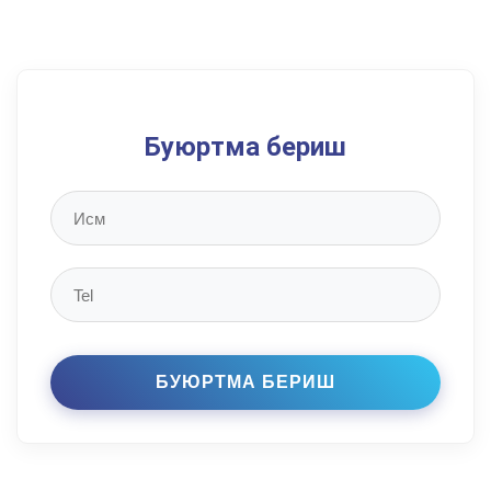
Буюртма бериш