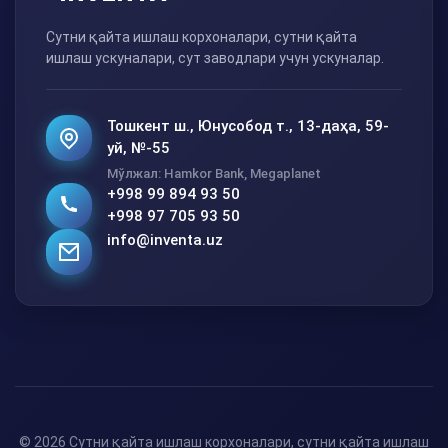
Сутни қайта ишлаш корхоналари, сутни қайта
ишлаш ускуналари, сут заводлари учун ускуналар.
Тошкент ш., Юнусобод т., 13-даҳа, 59-
уй, №-55
Мўлжал: Hamkor Bank, Megaplanet
+998 99 894 93 50
+998 97 705 93 50
info@inventa.uz
© 2026 Сутни қайта ишлаш корхоналари, сутни қайта ишлаш