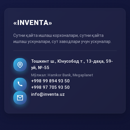
«INVENTA»
Сутни қайта ишлаш корхоналари, сутни қайта
ишлаш ускуналари, сут заводлари учун ускуналар.
Тошкент ш., Юнусобод т., 13-даҳа, 59-
уй, №-55
Мўлжал: Hamkor Bank, Megaplanet
+998 99 894 93 50
+998 97 705 93 50
info@inventa.uz