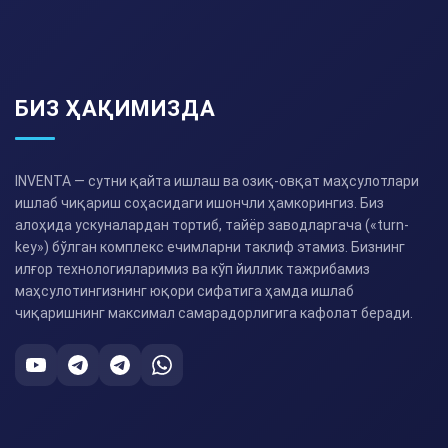
БИЗ ҲАҚИМИЗДА
INVENTA — сутни қайта ишлаш ва озиқ-овқат маҳсулотлари
ишлаб чиқариш соҳасидаги ишончли ҳамкорингиз. Биз
алоҳида ускуналардан тортиб, тайёр заводларгача («turn-
key») бўлган комплекс ечимларни таклиф этамиз. Бизнинг
илғор технологияларимиз ва кўп йиллик тажрибамиз
маҳсулотингизнинг юқори сифатига ҳамда ишлаб
чиқаришнинг максимал самарадорлигига кафолат беради.