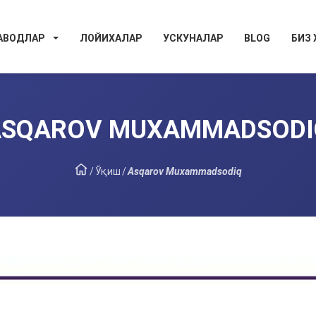
АВОДЛАР
ЛОЙИХАЛАР
УСКУНАЛАР
BLOG
БИЗ
ASQAROV MUXAMMADSODI
/
Ўқиш
/
Asqarov Muxammadsodiq