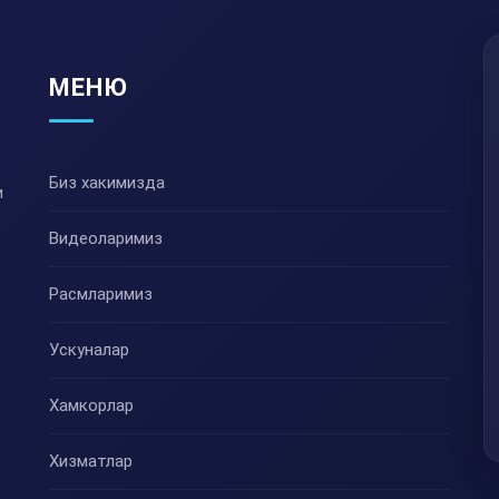
МЕНЮ
Биз хакимизда
и
Видеоларимиз
Расмларимиз
Ускуналар
Хамкорлар
Хизматлар