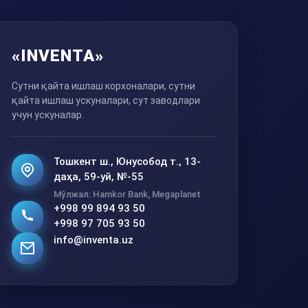
«INVENTA»
Сутни қайта ишлаш корхоналари, сутни
қайта ишлаш ускуналари, сут заводлари
учун ускуналар.
Тошкент ш., Юнусобод т., 13-
даҳа, 59-уй, №-55
Мўлжал: Hamkor Bank, Megaplanet
+998 99 894 93 50
+998 97 705 93 50
info@inventa.uz