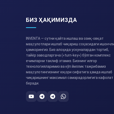
БИЗ ҲАҚИМИЗДА
INVENTA — сутни қайта ишлаш ва озиқ-овқат
маҳсулотлари ишлаб чиқариш соҳасидаги ишончл
ҳамкорингиз. Биз алоҳида ускуналардан тортиб,
тайёр заводларгача («turn-key») бўлган комплекс
ечимларни таклиф этамиз. Бизнинг илғор
технологияларимиз ва кўп йиллик тажрибамиз
маҳсулотингизнинг юқори сифатига ҳамда ишлаб
чиқаришнинг максимал самарадорлигига кафолат
беради.