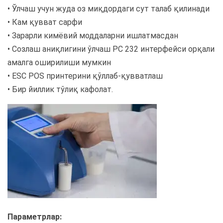
• Ўлчаш учун жуда оз миқдордаги сут талаб қилинади
• Кам қувват сарфи
• Зарарли кимёвий моддаларни ишлатмасдан
• Созлаш аниқлигини ўлчаш РС 232 интерфейси орқали
амалга оширилиши мумкин
• ESC POS принтерини қўллаб-қувватлаш
• Бир йиллик тўлиқ кафолат.
Параметрлар: