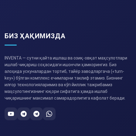
БИЗ ҲАҚИМИЗДА
INVENTA — сутни қайта ишлаш ва озиқ-овқат маҳсулотлари
ишлаб чиқариш соҳасидаги ишончли ҳамкорингиз. Биз
алоҳида ускуналардан тортиб, тайёр заводларгача («turn-
key») бўлган комплекс ечимларни таклиф этамиз. Бизнинг
илғор технологияларимиз ва кўп йиллик тажрибамиз
маҳсулотингизнинг юқори сифатига ҳамда ишлаб
чиқаришнинг максимал самарадорлигига кафолат беради.