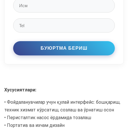
Хусусиятлари:
• Фойдаланувчилар учун қулай интерфейс: бошқариш,
техник хизмат кўрсатиш, созлаш ва ўрнатиш осон
• Перисталтик насос ёрдамида тозалаш
• Портатив ва ихчам дизайн