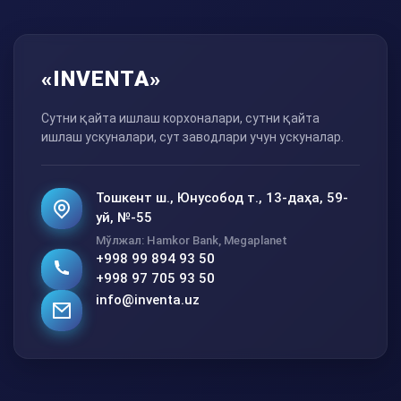
«INVENTA»
Сутни қайта ишлаш корхоналари, сутни қайта
ишлаш ускуналари, сут заводлари учун ускуналар.
Тошкент ш., Юнусобод т., 13-даҳа, 59-
уй, №-55
Мўлжал: Hamkor Bank, Megaplanet
+998 99 894 93 50
+998 97 705 93 50
info@inventa.uz