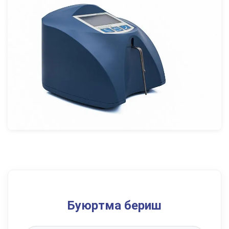
Буюртма бериш