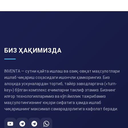
БИЗ ҲАҚИМИЗДА
INVENTA — сутни қайта ишлаш ва озиқ-овқат маҳсулотлари
ишлаб чиқариш соҳасидаги ишончли ҳамкорингиз. Биз
алоҳида ускуналардан тортиб, тайёр заводларгача («turn-
key») бўлган комплекс ечимларни таклиф этамиз. Бизнинг
илғор технологияларимиз ва кўп йиллик тажрибамиз
маҳсулотингизнинг юқори сифатига ҳамда ишлаб
чиқаришнинг максимал самарадорлигига кафолат беради.