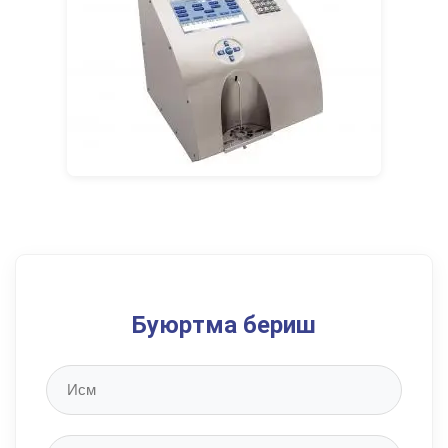
Буюртма бериш