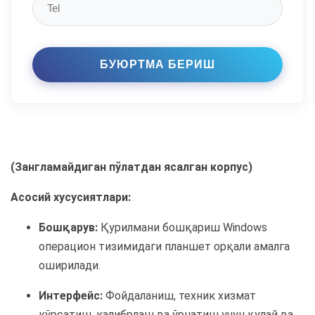
(Зангламайдиган пўлатдан ясалган корпус)
Асосий хусусиятлари:
Бошқарув:
Қурилмани бошқариш Windows
операцион тизимидаги планшет орқали амалга
оширилади.
Интерфейс:
Фойдаланиш, техник хизмат
кўрсатиш, калибрлаш ва ўрнатиш учун қулай ва