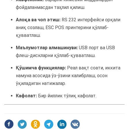
фойдаланмасдан таҳлил қилиш.
Алоқа ва чоп этиш:
RS 232 интерфейси орқали
аниқ созлаш, ESC POS принтерини қўллаб-
қувватлаш.
Маълумотлар алмашинуви:
USB порт ва USB
флеш-дискларни қўллаб-қувватлаш.
Қўшимча функциялар:
Реал вақт соати, иккита
намуна асосида ўз-ўзини калибрлаш, осон
ўқиладиган натижалар.
Кафолат:
Бир йиллик тўлиқ кафолат.