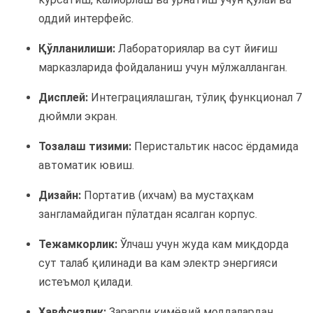
оддий интерфейс.
Қўлланилиши:
Лабораториялар ва сут йиғиш
марказларида фойдаланиш учун мўлжалланган.
Дисплей:
Интеграциялашган, тўлиқ функционал 7
дюймли экран.
Тозалаш тизими:
Перистальтик насос ёрдамида
автоматик ювиш.
Дизайн:
Портатив (ихчам) ва мустаҳкам
зангламайдиган пўлатдан ясалган корпус.
Тежамкорлик:
Ўлчаш учун жуда кам миқдорда
сут талаб қилинади ва кам электр энергияси
истеъмол қилади.
Хавфсизлик:
Зарарли кимёвий моддалардан