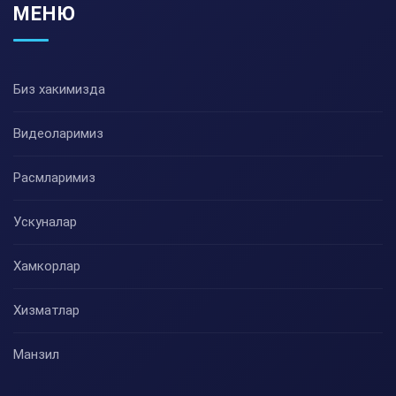
МЕНЮ
Биз хакимизда
Видеоларимиз
Расмларимиз
Ускуналар
Хамкорлар
Хизматлар
Манзил