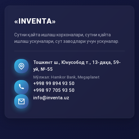
«INVENTA»
Сутни қайта ишлаш корхоналари, сутни қайта
ишлаш ускуналари, сут заводлари учун ускуналар.
Тошкент ш., Юнусобод т., 13-даҳа, 59-
уй, №-55
Мўлжал: Hamkor Bank, Megaplanet
+998 99 894 93 50
+998 97 705 93 50
info@inventa.uz