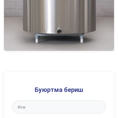
Буюртма бериш