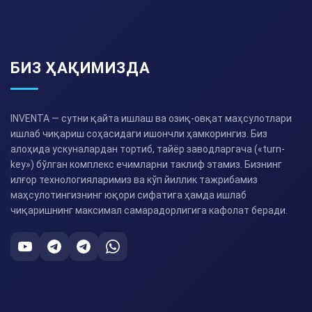
БИЗ ҲАҚИМИЗДА
INVENTA — сутни қайта ишлаш ва озиқ-овқат маҳсулотлари
ишлаб чиқариш соҳасидаги ишончли ҳамкорингиз. Биз
алоҳида ускуналардан тортиб, тайёр заводларгача («turn-
key») бўлган комплекс ечимларни таклиф этамиз. Бизнинг
илғор технологияларимиз ва кўп йиллик тажрибамиз
маҳсулотингизнинг юқори сифатига ҳамда ишлаб
чиқаришнинг максимал самарадорлигига кафолат беради.