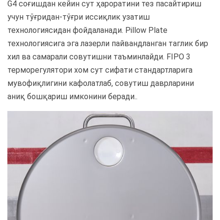
G4 соғишдан кейин сут ҳароратини тез пасайтириш
учун тўғридан-тўғри иссиқлик узатиш
технологиясидан фойдаланади. Pillow Plate
технологиясига эга лазерли пайвандланган таглик бир
хил ва самарали совутишни таъминлайди. FIPO 3
терморегулятори хом сут сифати стандартларига
мувофиқлигини кафолатлаб, совутиш даврларини
аниқ бошқариш имконини беради..