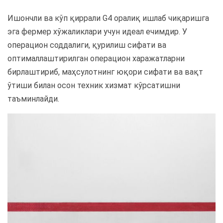
Ишончли ва кўп қиррали G4 оралиқ ишлаб чиқаришга
эга фермер хўжаликлари учун идеал ечимдир. У
операцион соддалиги, қурилиш сифати ва
оптималлаштирилган операцион харажатларни
бирлаштириб, маҳсулотнинг юқори сифати ва вақт
ўтиши билан осон техник хизмат кўрсатишни
таъминлайди.