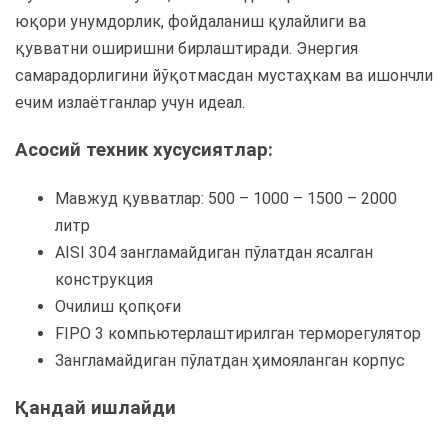
юқори унумдорлик, фойдаланиш қулайлиги ва
қувватни оширишни бирлаштиради. Энергия
самарадорлигини йўқотмасдан мустаҳкам ва ишончли
ечим излаётганлар учун идеал.
Асосий техник хусусиятлар:
Мавжуд қувватлар: 500 – 1000 – 1500 – 2000
литр
AISI 304 зангламайдиган пўлатдан ясалган
конструкция
Очилиш қопқоғи
FIPO 3 компьютерлаштирилган терморегулятор
Зангламайдиган пўлатдан ҳимояланган корпус
Қандай ишлайди