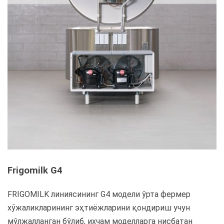
Frigomilk G4
FRIGOMILK линиясининг G4 модели ўрта фермер
хўжаликларининг эҳтиёжларини қондириш учун
мўлжалланган бўлиб, ихчам моделларга нисбатан