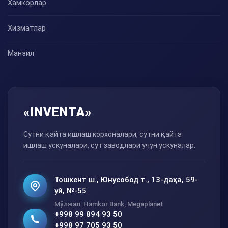
Хамкорлар
Хизматлар
Манзил
«INVENTA»
Сутни қайта ишлаш корхоналари, сутни қайта
ишлаш ускуналари, сут заводлари учун ускуналар.
Тошкент ш., Юнусобод т., 13-даҳа, 59-
уй, №-55
Мўлжал: Hamkor Bank, Megaplanet
+998 99 894 93 50
+998 97 705 93 50