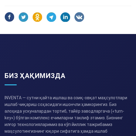
БИЗ ҲАҚИМИЗДА
INVENTA — сутни қайта ишлаш ва озиқ-овқат маҳсулотлари
ишлаб чиқариш соҳасидаги ишончли ҳамкорингиз. Биз
алоҳида ускуналардан тортиб, тайёр заводларгача («turn-
key») бўлган комплекс ечимларни таклиф этамиз. Бизнинг
илғор технологияларимиз ва кўп йиллик тажрибамиз
маҳсулотингизнинг юқори сифатига ҳамда ишлаб