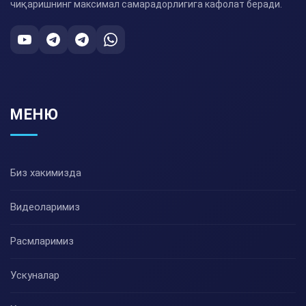
чиқаришнинг максимал самарадорлигига кафолат беради.
МЕНЮ
Биз хакимизда
Видеоларимиз
Расмларимиз
Ускуналар