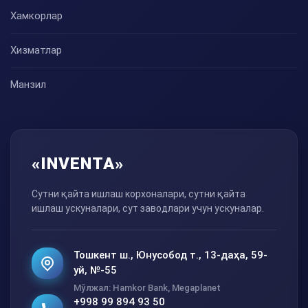
Хамкорлар
Хизматлар
Манзил
«INVENTA»
Сутни қайта ишлаш корхоналари, сутни қайта
ишлаш ускуналари, сут заводлари учун ускуналар.
Тошкент ш., Юнусобод т., 13-даҳа, 59-
уй, №-55
Мўлжал: Hamkor Bank, Megaplanet
+998 99 894 93 50