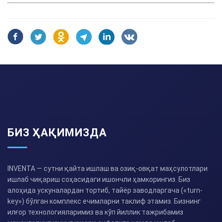
БИЗ ҲАҚИМИЗДА
INVENTA — сутни қайта ишлаш ва озиқ-овқат маҳсулотлари
ишлаб чиқариш соҳасидаги ишончли ҳамкорингиз. Биз
алоҳида ускуналардан тортиб, тайёр заводларгача («turn-
key») бўлган комплекс ечимларни таклиф этамиз. Бизнинг
илғор технологияларимиз ва кўп йиллик тажрибамиз