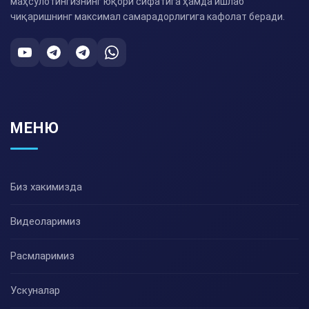
маҳсулотингизнинг юқори сифатига ҳамда ишлаб
чиқаришнинг максимал самарадорлигига кафолат беради.
МЕНЮ
Биз хакимизда
Видеоларимиз
Расмларимиз
Ускуналар