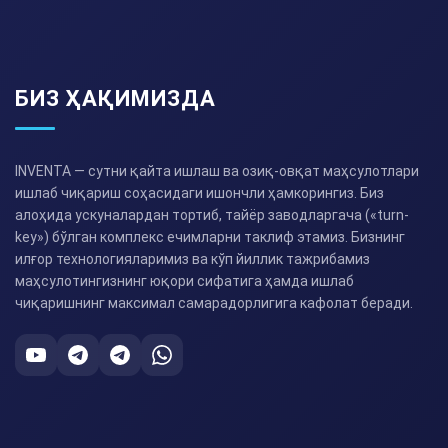
БИЗ ҲАҚИМИЗДА
INVENTA — сутни қайта ишлаш ва озиқ-овқат маҳсулотлари
ишлаб чиқариш соҳасидаги ишончли ҳамкорингиз. Биз
алоҳида ускуналардан тортиб, тайёр заводларгача («turn-
key») бўлган комплекс ечимларни таклиф этамиз. Бизнинг
илғор технологияларимиз ва кўп йиллик тажрибамиз
маҳсулотингизнинг юқори сифатига ҳамда ишлаб
чиқаришнинг максимал самарадорлигига кафолат беради.