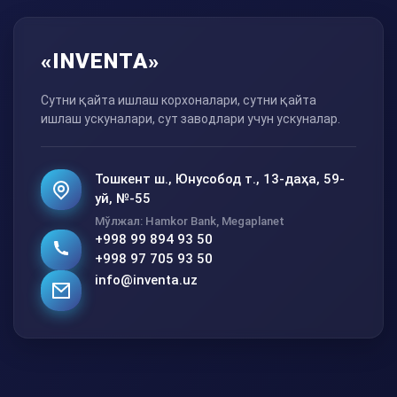
«INVENTA»
Сутни қайта ишлаш корхоналари, сутни қайта
ишлаш ускуналари, сут заводлари учун ускуналар.
Тошкент ш., Юнусобод т., 13-даҳа, 59-
уй, №-55
Мўлжал: Hamkor Bank, Megaplanet
+998 99 894 93 50
+998 97 705 93 50
info@inventa.uz