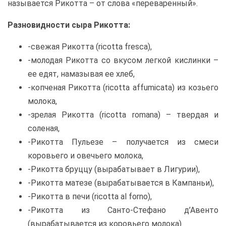
называется Рикотта – от слова «переваренный».
Разновидности сыра Рикотта:
-свежая Рикотта (ricotta fresca),
-молодая Рикотта со вкусом легкой кислинки –
ее едят, намазывая ее хлеб,
-копченая Рикотта (ricotta affumicata) из козьего
молока,
-зрелая Рикотта (ricotta romana) – твердая и
соленая,
-Рикотта Пульезе – получается из смеси
коровьего и овечьего молока,
-Рикотта бруццу (вырабатывает в Лигурии),
-Рикотта матезе (вырабатывается в Кампаньи),
-Рикотта в печи (ricotta al forno),
-Рикотта из Санто-Стефано д’Авенто
(вырабатывается из коровьего молока)