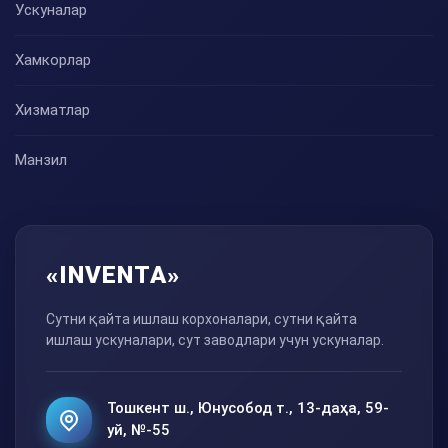
Ускуналар
Хамкорлар
Хизматлар
Манзил
«INVENTA»
Сутни қайта ишлаш корхоналари, сутни қайта
ишлаш ускуналари, сут заводлари учун ускуналар.
Тошкент ш., Юнусобод т., 13-даҳа, 59-
уй, №-55