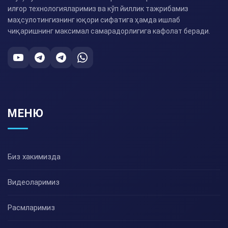
илғор технологияларимиз ва кўп йиллик тажрибамиз
маҳсулотингизнинг юқори сифатига ҳамда ишлаб
чиқаришнинг максимал самарадорлигига кафолат беради.
МЕНЮ
Биз хакимизда
Видеоларимиз
Расмларимиз