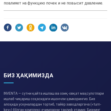
повлияет на функцию почек и не повысит давление.
БИЗ ҲАҚИМИЗДА
INVENTA — сутни қайта ишлаш ва озиқ-овқат маҳсулотлари
ишлаб чиқариш соҳасидаги ишончли ҳамкорингиз. Биз
алоҳида ускуналардан тортиб, тайёр заводларгача («turn-
key») бўлган комплекс ечимларни таклиф этамиз. Бизнинг