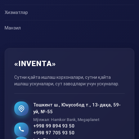
Хизматлар
Манзил
«INVENTA»
Сутни қайта ишлаш корхоналари, сутни қайта
ишлаш ускуналари, сут заводлари учун ускуналар.
Тошкент ш., Юнусобод т., 13-даҳа, 59-
уй, №-55
Мўлжал: Hamkor Bank, Megaplanet
+998 99 894 93 50
+998 97 705 93 50