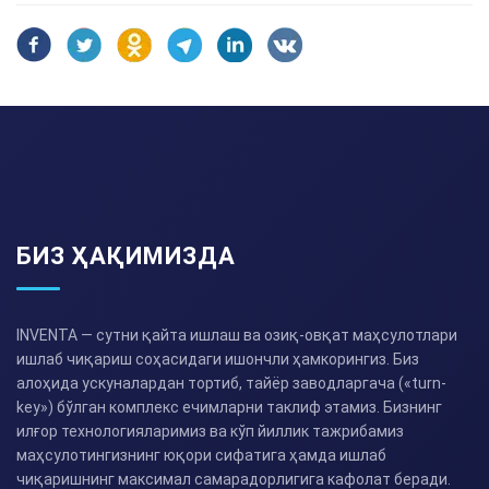
БИЗ ҲАҚИМИЗДА
INVENTA — сутни қайта ишлаш ва озиқ-овқат маҳсулотлари
ишлаб чиқариш соҳасидаги ишончли ҳамкорингиз. Биз
алоҳида ускуналардан тортиб, тайёр заводларгача («turn-
key») бўлган комплекс ечимларни таклиф этамиз. Бизнинг
илғор технологияларимиз ва кўп йиллик тажрибамиз
маҳсулотингизнинг юқори сифатига ҳамда ишлаб
чиқаришнинг максимал самарадорлигига кафолат беради.