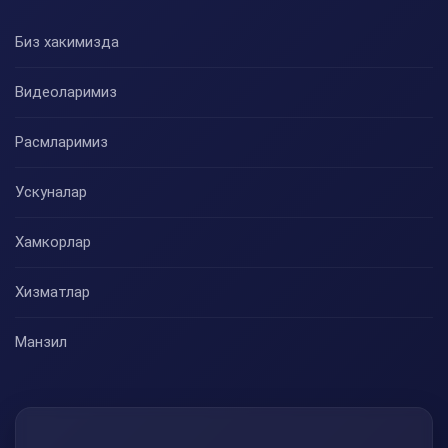
Биз хакимизда
Видеоларимиз
Расмларимиз
Ускуналар
Хамкорлар
Хизматлар
Манзил