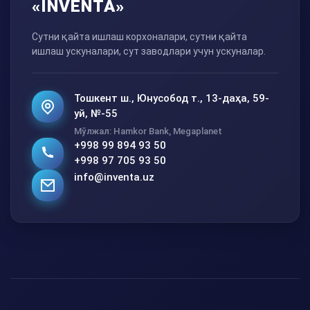
«INVENTA»
Сутни қайта ишлаш корхоналари, сутни қайта
ишлаш ускуналари, сут заводлари учун ускуналар.
Тошкент ш., Юнусобод т., 13-даҳа, 59-
уй, №-55
Мўлжал: Hamkor Bank, Megaplanet
+998 99 894 93 50
+998 97 705 93 50
info@inventa.uz