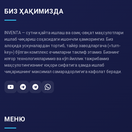
БИЗ ҲАҚИМИЗДА
INVENTA — сутни қайта ишлаш ва озиқ-овқат маҳсулотлари
ишлаб чиқариш соҳасидаги ишончли ҳамкорингиз. Биз
алоҳида ускуналардан тортиб, тайёр заводларгача («turn-
key») бўлган комплекс ечимларни таклиф этамиз. Бизнинг
илғор технологияларимиз ва кўп йиллик тажрибамиз
маҳсулотингизнинг юқори сифатига ҳамда ишлаб
чиқаришнинг максимал самарадорлигига кафолат беради.
МЕНЮ