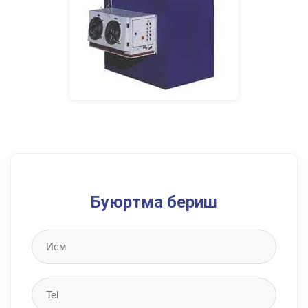
Буюртма бериш