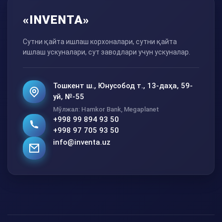
«INVENTA»
Сутни қайта ишлаш корхоналари, сутни қайта
ишлаш ускуналари, сут заводлари учун ускуналар.
Тошкент ш., Юнусобод т., 13-даҳа, 59-
уй, №-55
Мўлжал: Hamkor Bank, Megaplanet
+998 99 894 93 50
+998 97 705 93 50
info@inventa.uz