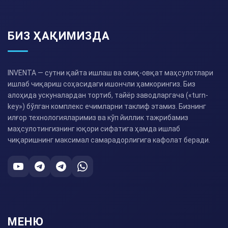
БИЗ ҲАҚИМИЗДА
INVENTA — сутни қайта ишлаш ва озиқ-овқат маҳсулотлари
ишлаб чиқариш соҳасидаги ишончли ҳамкорингиз. Биз
алоҳида ускуналардан тортиб, тайёр заводларгача («turn-
key») бўлган комплекс ечимларни таклиф этамиз. Бизнинг
илғор технологияларимиз ва кўп йиллик тажрибамиз
маҳсулотингизнинг юқори сифатига ҳамда ишлаб
чиқаришнинг максимал самарадорлигига кафолат беради.
МЕНЮ