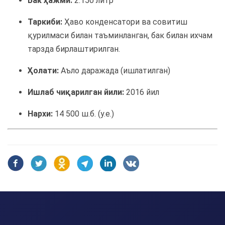
Бак ҳажми:
2.150 литр
Таркиби:
Ҳаво конденсатори ва совитиш
қурилмаси билан таъминланган, бак билан ихчам
тарзда бирлаштирилган.
Ҳолати:
Аъло даражада (ишлатилган)
Ишлаб чиқарилган йили:
2016 йил
Нархи:
14 500 ш.б. (у.е.)