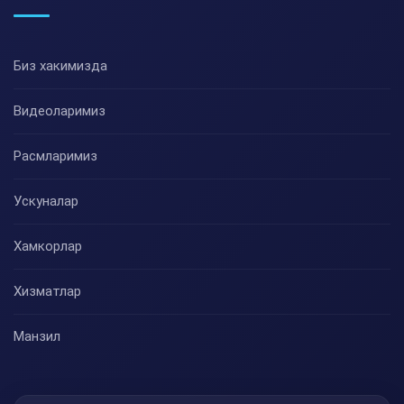
Биз хакимизда
Видеоларимиз
Расмларимиз
Ускуналар
Хамкорлар
Хизматлар
Манзил